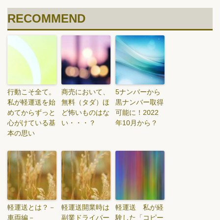
RECOMMEND
行動こそ全て。
商売において、
5ナンバーから
私が軽運送を始
無料（タダ）ほ
黒ナンバー取得
めてからずっと
ど怖いものはな
可能に！2022
心がけている基
い・・・？
年10月から？
本の思い
軽運送とは？－
軽運送開業時は
軽運送 私が経
車両編－
副業ドライバー
験した「コピー