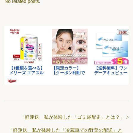
No related posts.
「
軽運送 私が体験した「ゴミ袋配走」とは？
」
「
軽運送 私が体験した「冷蔵車での野菜の配送」と