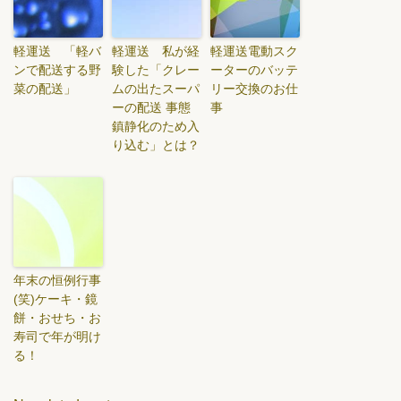
軽運送 「軽バ
軽運送 私が経
軽運送電動スク
ンで配送する野
験した「クレー
ーターのバッテ
菜の配送」
ムの出たスーパ
リー交換のお仕
ーの配送 事態
事
鎮静化のため入
り込む」とは？
年末の恒例行事
(笑)ケーキ・鏡
餅・おせち・お
寿司で年が明け
る！