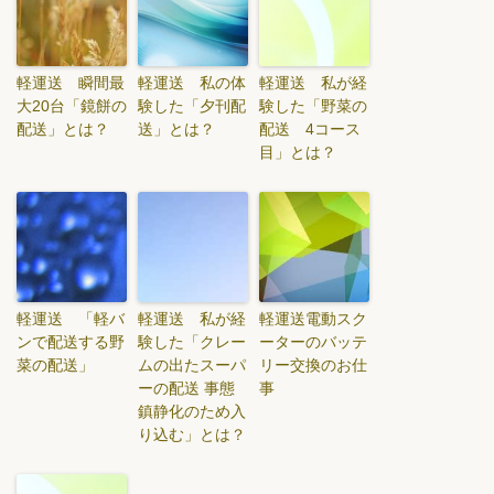
軽運送 瞬間最
軽運送 私の体
軽運送 私が経
大20台「鏡餅の
験した「夕刊配
験した「野菜の
配送」とは？
送」とは？
配送 4コース
目」とは？
軽運送 「軽バ
軽運送 私が経
軽運送電動スク
ンで配送する野
験した「クレー
ーターのバッテ
菜の配送」
ムの出たスーパ
リー交換のお仕
ーの配送 事態
事
鎮静化のため入
り込む」とは？