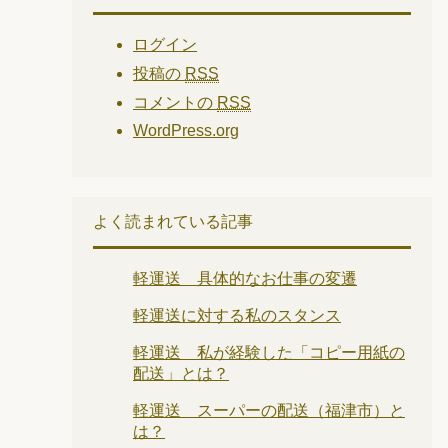
ログイン
投稿の
RSS
コメントの
RSS
WordPress.org
よく読まれている記事
軽運送 具体的なお仕事の変遷
軽運送に対する私のスタンス
軽運送 私が経験した「コピー用紙の
配送」とは？
軽運送 スーパーの配送（福津市）と
は？