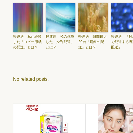
軽運送 私が経験
軽運送 私の体験
軽運送 瞬間最大
軽運送 「軽
した「コピー用紙
した「夕刊配送」
20台「鏡餅の配
で配送する野
の配送」とは？
とは？
送」とは？
配送」
No related posts.