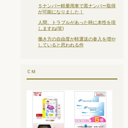
５ナンバー軽乗用車で黒ナンバー取得
が可能になりました！
人間、トラブルがあった時に本性を現
しますね(笑)
働き方の自由度が軽運送の参入を増や
していると思われる件
ＣＭ