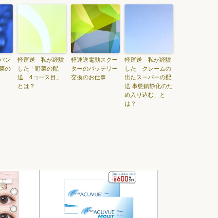
バン
軽運送 私が経験
軽運送電動スクー
軽運送 私が経験
菜の
した「野菜の配
ターのバッテリー
した「クレームの
送 4コース目」
交換のお仕事
出たスーパーの配
とは？
送 事態鎮静化のた
め入り込む」と
は？