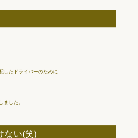
配したドライバーのために
しました。
ない(笑)