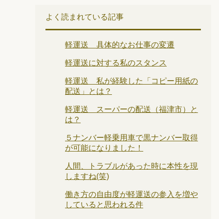
よく読まれている記事
軽運送 具体的なお仕事の変遷
軽運送に対する私のスタンス
軽運送 私が経験した「コピー用紙の
配送」とは？
軽運送 スーパーの配送（福津市）と
は？
５ナンバー軽乗用車で黒ナンバー取得
が可能になりました！
人間、トラブルがあった時に本性を現
しますね(笑)
働き方の自由度が軽運送の参入を増や
していると思われる件