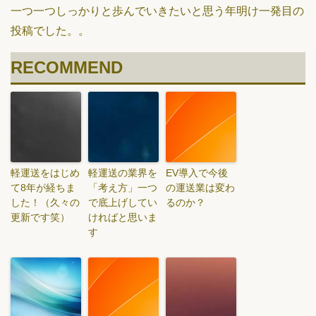
一つ一つしっかりと歩んでいきたいと思う年明け一発目の
投稿でした。。
RECOMMEND
軽運送をはじめ
軽運送の業界を
EV導入で今後
て8年が経ちま
「考え方」一つ
の運送業は変わ
した！（久々の
で底上げしてい
るのか？
更新です笑）
ければと思いま
す