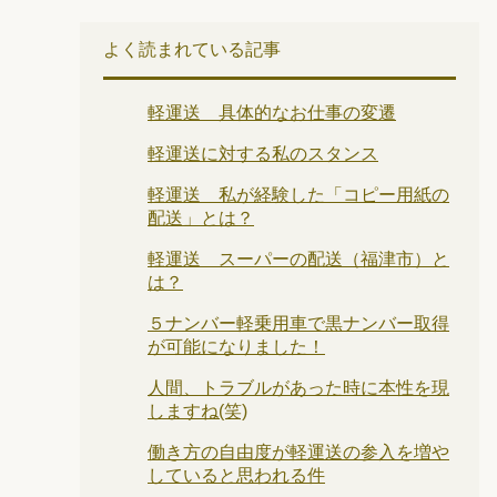
よく読まれている記事
軽運送 具体的なお仕事の変遷
軽運送に対する私のスタンス
軽運送 私が経験した「コピー用紙の
配送」とは？
軽運送 スーパーの配送（福津市）と
は？
５ナンバー軽乗用車で黒ナンバー取得
が可能になりました！
人間、トラブルがあった時に本性を現
しますね(笑)
働き方の自由度が軽運送の参入を増や
していると思われる件