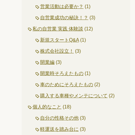
営業活動は必要か？
(1)
自営業成功の秘訣！？
(3)
私の自営業 実践 体験談
(12)
新規スタートQ&A
(1)
株式会社設立！
(3)
開業編
(3)
開業時そろえたもの
(1)
車のためにそろえたもの
(2)
購入する車種やメンテについて
(2)
個人的なこと
(18)
自分の性格その他
(3)
軽運送を踏み台に
(3)